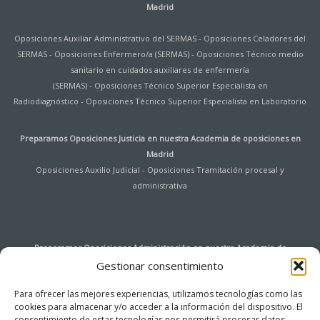
Madrid
Oposiciones Auxiliar Administrativo del SERMAS
-
Oposiciones Celadores del
SERMAS
-
Oposiciones Enfermero/a (SERMAS)
-
Oposiciones Técnico medio
sanitario en cuidados auxiliares de enfermería
(SERMAS)
-
Oposiciones Técnico Superior Especialista en
Radiodiagnóstico
-
Oposiciones Técnico Superior Especialista en Laboratorio
Preparamos Oposiciones Justicia en nuestra
Academia de oposiciones en
Madrid
Oposiciones Auxilio Judicial
-
Oposiciones Tramitación procesal y
administrativa
Preparamos Oposiciones Administración en nuestra
Academia de
oposiciones en Madrid
Gestionar consentimiento
Oposiciones Auxiliar de Archivo y Bibliotecas Universidad de Alcalá de
Para ofrecer las mejores experiencias, utilizamos tecnologías como las
Henares
-
Oposiciones Agentes de Hacienda Pública
-
Oposiciones
cookies para almacenar y/o acceder a la información del dispositivo. El
Instituciones Penitenciarias
-
Oposiciones Tramitación procesal y
consentimiento de estas tecnologías nos permitirá procesar datos