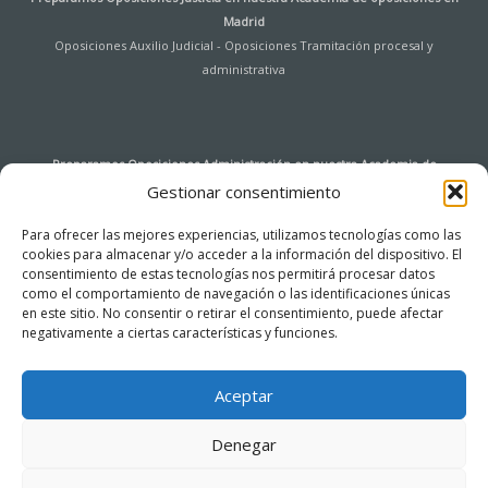
Madrid
Oposiciones Auxilio Judicial
-
Oposiciones Tramitación procesal y
administrativa
Preparamos Oposiciones Administración en nuestra
Academia de
oposiciones en Madrid
Gestionar consentimiento
Oposiciones Auxiliar de Archivo y Bibliotecas Universidad de Alcalá de
Para ofrecer las mejores experiencias, utilizamos tecnologías como las
Henares
-
Oposiciones Agentes de Hacienda Pública
-
Oposiciones
cookies para almacenar y/o acceder a la información del dispositivo. El
Instituciones Penitenciarias
-
Oposiciones Tramitación procesal y
consentimiento de estas tecnologías nos permitirá procesar datos
administrativa
-
Oposiciones Auxiliar de Servicios
-
Oposiciones Cuerpo
como el comportamiento de navegación o las identificaciones únicas
General de la Administración del Estado – Acceso Libre
-
Oposiciones Cuerpo
en este sitio. No consentir o retirar el consentimiento, puede afectar
General Auxiliar de la Administración del Estado (Ingreso libre)
negativamente a ciertas características y funciones.
-
Oposiciones
Administrativo Comunidad de Madrid
-
Oposiciones Auxiliar Administrativo de
la Comunidad de Madrid
Aceptar
Denegar