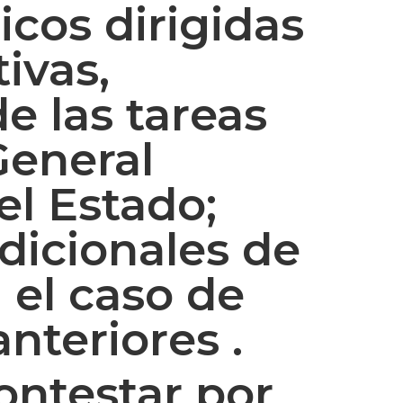
cos dirigidas
ivas,
e las tareas
General
el Estado;
dicionales de
 el caso de
nteriores .
ontestar por