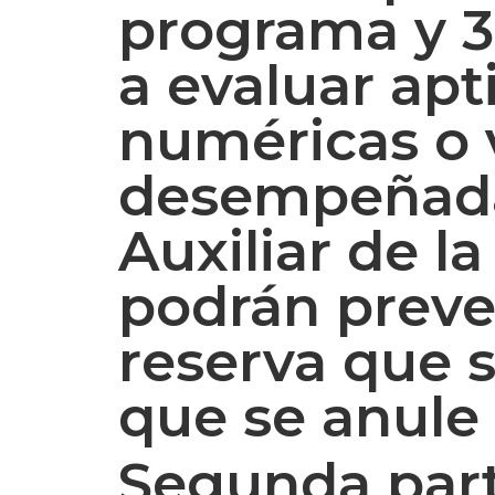
programa y 30
a evaluar apt
numéricas o v
desempeñadas
Auxiliar de l
podrán preve
reserva que s
que se anule 
Segunda parte