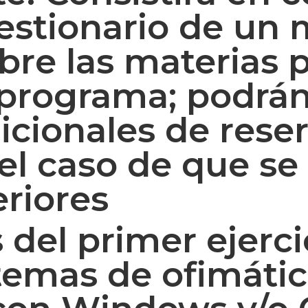
uestionario de un
re las materias p
l programa; podrá
icionales de rese
el caso de que se
eriores
 del primer ejerci
temas de ofimática