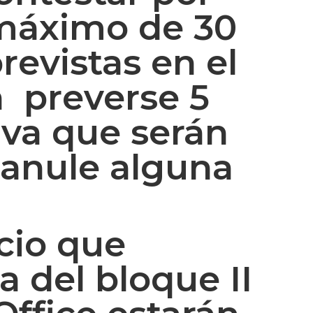
 máximo de 30
revistas en el
n preverse 5
rva que serán
 anule alguna
cio que
 del bloque II