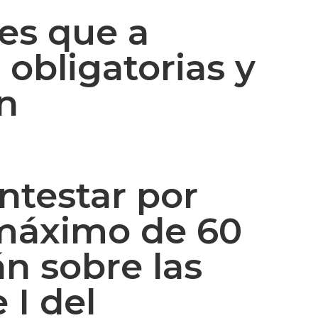
tes que a
obligatorias y
án
ntestar por
 máximo de 60
án sobre las
 I del