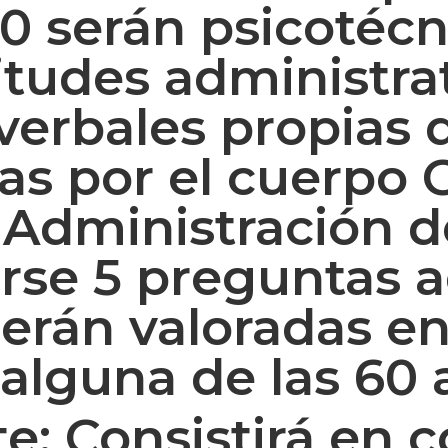
 serán psicotécni
itudes administrat
erbales propias d
 por el cuerpo 
a Administración d
rse 5 preguntas a
erán valoradas en
alguna de las 60 a
: Consistirá en c