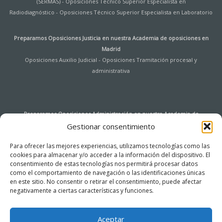
(SERMAS)
-
Oposiciones Técnico Superior Especialista en
Radiodiagnóstico
-
Oposiciones Técnico Superior Especialista en Laboratorio
Preparamos Oposiciones Justicia en nuestra
Academia de oposiciones en
Madrid
Oposiciones Auxilio Judicial
-
Oposiciones Tramitación procesal y
administrativa
Preparamos Oposiciones Administración en nuestra
Academia de
oposiciones en Madrid
Gestionar consentimiento
Oposiciones Auxiliar de Archivo y Bibliotecas Universidad de Alcalá de
Para ofrecer las mejores experiencias, utilizamos tecnologías como las
Henares
-
Oposiciones Agentes de Hacienda Pública
-
Oposiciones
cookies para almacenar y/o acceder a la información del dispositivo. El
Instituciones Penitenciarias
-
Oposiciones Tramitación procesal y
consentimiento de estas tecnologías nos permitirá procesar datos
administrativa
-
Oposiciones Auxiliar de Servicios
-
Oposiciones Cuerpo
como el comportamiento de navegación o las identificaciones únicas
General de la Administración del Estado – Acceso Libre
-
Oposiciones Cuerpo
en este sitio. No consentir o retirar el consentimiento, puede afectar
General Auxiliar de la Administración del Estado (Ingreso libre)
-
Oposiciones
negativamente a ciertas características y funciones.
Administrativo Comunidad de Madrid
-
Oposiciones Auxiliar Administrativo de
la Comunidad de Madrid
Aceptar