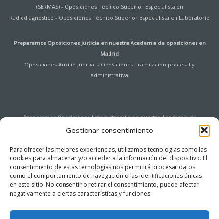
(SERMAS)
-
Oposiciones Técnico Superior Especialista en
Radiodiagnóstico
-
Oposiciones Técnico Superior Especialista en Laboratorio
Preparamos Oposiciones Justicia en nuestra
Academia de oposiciones en
Madrid
Oposiciones Auxilio Judicial
-
Oposiciones Tramitación procesal y
administrativa
Preparamos Oposiciones Administración en nuestra
Academia de
oposiciones en Madrid
Gestionar consentimiento
Oposiciones Auxiliar de Archivo y Bibliotecas Universidad de Alcalá de
Para ofrecer las mejores experiencias, utilizamos tecnologías como las
Henares
-
Oposiciones Agentes de Hacienda Pública
-
Oposiciones
cookies para almacenar y/o acceder a la información del dispositivo. El
Instituciones Penitenciarias
-
Oposiciones Tramitación procesal y
consentimiento de estas tecnologías nos permitirá procesar datos
administrativa
-
Oposiciones Auxiliar de Servicios
-
Oposiciones Cuerpo
como el comportamiento de navegación o las identificaciones únicas
General de la Administración del Estado – Acceso Libre
-
Oposiciones Cuerpo
en este sitio. No consentir o retirar el consentimiento, puede afectar
General Auxiliar de la Administración del Estado (Ingreso libre)
negativamente a ciertas características y funciones.
-
Oposiciones
Administrativo Comunidad de Madrid
-
Oposiciones Auxiliar Administrativo de
la Comunidad de Madrid