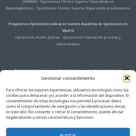
(SERMAS)
-
Oposiciones Técnico Superior Especialista en
Radiodiagnóstico
-
Oposiciones Técnico Superior Especialista en Laboratorio
Preparamos Oposiciones Justicia en nuestra
Academia de oposiciones en
Madrid
Oposiciones Auxilio Judicial
-
Oposiciones Tramitación procesal y
administrativa
Preparamos Oposiciones Administración en nuestra
Academia de
oposiciones en Madrid
Gestionar consentimiento
Oposiciones Auxiliar de Archivo y Bibliotecas Universidad de Alcalá de
Para ofrecer las mejores experiencias, utilizamos tecnologías como las
Henares
-
Oposiciones Agentes de Hacienda Pública
-
Oposiciones
cookies para almacenar y/o acceder a la información del dispositivo. El
Instituciones Penitenciarias
-
Oposiciones Tramitación procesal y
consentimiento de estas tecnologías nos permitirá procesar datos
administrativa
-
Oposiciones Auxiliar de Servicios
-
Oposiciones Cuerpo
como el comportamiento de navegación o las identificaciones únicas
General de la Administración del Estado – Acceso Libre
-
Oposiciones Cuerpo
en este sitio. No consentir o retirar el consentimiento, puede afectar
General Auxiliar de la Administración del Estado (Ingreso libre)
negativamente a ciertas características y funciones.
-
Oposiciones
Administrativo Comunidad de Madrid
-
Oposiciones Auxiliar Administrativo de
la Comunidad de Madrid
Aceptar