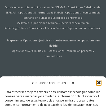
Oposiciones Auxiliar Administrativo del SERMAS
-
Oposiciones Celadores del
SERMAS
-
Oposiciones Enfermero/a (SERMAS)
-
Oposiciones Técnico medio
sanitario en cuidados auxiliares de enfermería
(SERMAS)
-
Oposiciones Técnico Superior Especialista en
Radiodiagnóstico
-
Oposiciones Técnico Superior Especialista en Laboratorio
Preparamos Oposiciones Justicia en nuestra
Academia de oposiciones en
Madrid
Oposiciones Auxilio Judicial
-
Oposiciones Tramitación procesal y
administrativa
Preparamos Oposiciones Administración en nuestra
Academia de
oposiciones en Madrid
Gestionar consentimiento
Oposiciones Auxiliar de Archivo y Bibliotecas Universidad de Alcalá de
Para ofrecer las mejores experiencias, utilizamos tecnologías como las
Henares
-
Oposiciones Agentes de Hacienda Pública
-
Oposiciones
cookies para almacenar y/o acceder a la información del dispositivo. El
Instituciones Penitenciarias
-
Oposiciones Tramitación procesal y
consentimiento de estas tecnologías nos permitirá procesar datos
administrativa
-
Oposiciones Auxiliar de Servicios
-
Oposiciones Cuerpo
como el comportamiento de navegación o las identificaciones únicas