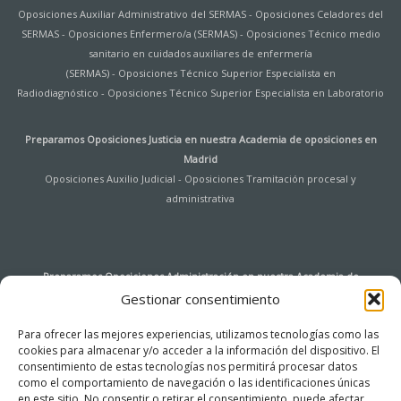
Oposiciones Auxiliar Administrativo del SERMAS
-
Oposiciones Celadores del
SERMAS
-
Oposiciones Enfermero/a (SERMAS)
-
Oposiciones Técnico medio
sanitario en cuidados auxiliares de enfermería
(SERMAS)
-
Oposiciones Técnico Superior Especialista en
Radiodiagnóstico
-
Oposiciones Técnico Superior Especialista en Laboratorio
Preparamos Oposiciones Justicia en nuestra
Academia de oposiciones en
Madrid
Oposiciones Auxilio Judicial
-
Oposiciones Tramitación procesal y
administrativa
Preparamos Oposiciones Administración en nuestra
Academia de
oposiciones en Madrid
Gestionar consentimiento
Oposiciones Auxiliar de Archivo y Bibliotecas Universidad de Alcalá de
Para ofrecer las mejores experiencias, utilizamos tecnologías como las
Henares
-
Oposiciones Agentes de Hacienda Pública
-
Oposiciones
cookies para almacenar y/o acceder a la información del dispositivo. El
Instituciones Penitenciarias
-
Oposiciones Tramitación procesal y
consentimiento de estas tecnologías nos permitirá procesar datos
administrativa
-
Oposiciones Auxiliar de Servicios
-
Oposiciones Cuerpo
como el comportamiento de navegación o las identificaciones únicas
General de la Administración del Estado – Acceso Libre
-
Oposiciones Cuerpo
en este sitio. No consentir o retirar el consentimiento, puede afectar