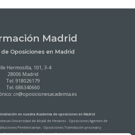
rmación Madrid
de Oposiciones en Madrid
lle Hermosilla, 101, 3-4
28006 Madrid
Tel. 918026179
Tel. 686340660
rónico: cn@oposicionesacademia.es
nistración en nuestra
Academia de oposiciones en Madrid
liotecas Universidad de Alcalá de Henares
-
Oposiciones Agentes de
tituciones Penitenciarias
-
Oposiciones Tramitación procesal y
e Servicios
-
Oposiciones Cuerpo General de la Administración del