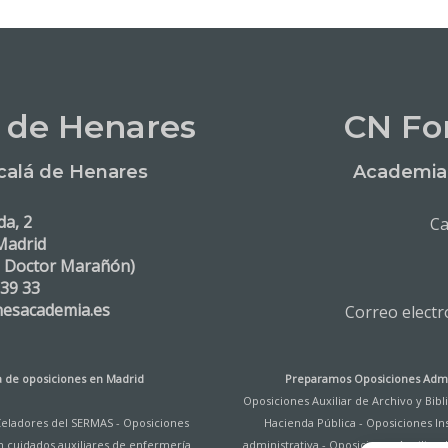
 de Henares
CN Fo
calá de Henares
Academia 
da, 2
Ca
Madrid
. Doctor Marañón)
 39 33
nesacademia.es
Correo elect
 de oposiciones en Madrid
Preparamos Oposiciones Admi
Oposiciones Auxiliar de Archivo y Bib
Celadores del SERMAS
-
Oposiciones
Hacienda Pública
-
Oposiciones Ins
n cuidados auxiliares de enfermería
administrativa
-
Oposiciones Auxiliar d