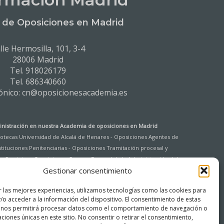
de Oposiciones en Madrid
lle Hermosilla, 101, 3-4
28006 Madrid
Tel. 918026179
Tel. 686340660
rónico: cn@oposicionesacademia.es
nistración en nuestra
Academia de oposiciones en Madrid
liotecas Universidad de Alcalá de Henares
-
Oposiciones Agentes de
tituciones Penitenciarias
-
Oposiciones Tramitación procesal y
e Servicios
-
Oposiciones Cuerpo General de la Administración del
Gestionar consentimiento
Cuerpo General Auxiliar de la Administración del Estado (Ingreso
 Comunidad de Madrid
-
Oposiciones Auxiliar Administrativo de la
r las mejores experiencias, utilizamos tecnologías como las cookies para
Comunidad de Madrid
/o acceder a la información del dispositivo. El consentimiento de estas
 nos permitirá procesar datos como el comportamiento de navegación o
caciones únicas en este sitio. No consentir o retirar el consentimiento,