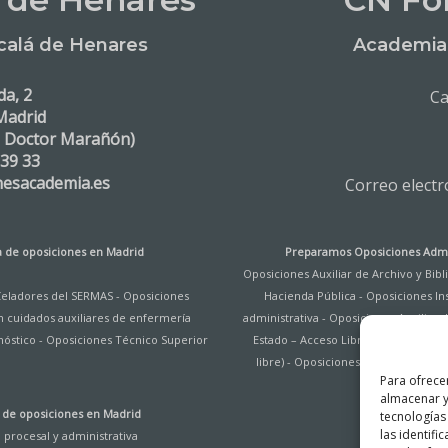
calá de Henares
Academia 
da, 2
Ca
Madrid
. Doctor Marañón)
 39 33
nesacademia.es
Correo elect
 de oposiciones en Madrid
Preparamos Oposiciones Admi
Oposiciones Auxiliar de Archivo y Bib
Celadores del SERMAS
-
Oposiciones
Hacienda Pública
-
Oposiciones Ins
n cuidados auxiliares de enfermería
administrativa
-
Oposiciones Auxiliar d
nóstico
-
Oposiciones Técnico Superior
Estado – Acceso Libre
-
Oposiciones 
libre)
-
Oposiciones Administrativo
Para ofrece
almacenar y
de oposiciones en Madrid
tecnologías
las identifi
procesal y administrativa