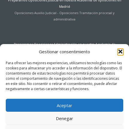
Preparamos Oposiciones Justicia en nuestra
Academia de oposiciones en
Madrid
Oposiciones Auxilio Judicial
-
Oposiciones Tramitación procesal y
administrativa
Preparamos Oposiciones Administración en nuestra
Academia de
oposiciones en Madrid
Gestionar consentimiento
Oposiciones Auxiliar de Archivo y Bibliotecas Universidad de Alcalá de
Para ofrecer las mejores experiencias, utilizamos tecnologías como las
Henares
-
Oposiciones Agentes de Hacienda Pública
-
Oposiciones
cookies para almacenar y/o acceder a la información del dispositivo. El
Instituciones Penitenciarias
-
Oposiciones Tramitación procesal y
consentimiento de estas tecnologías nos permitirá procesar datos
administrativa
-
Oposiciones Auxiliar de Servicios
-
Oposiciones Cuerpo
como el comportamiento de navegación o las identificaciones únicas
General de la Administración del Estado – Acceso Libre
-
Oposiciones Cuerpo
en este sitio. No consentir o retirar el consentimiento, puede afectar
General Auxiliar de la Administración del Estado (Ingreso libre)
-
Oposiciones
negativamente a ciertas características y funciones.
Administrativo Comunidad de Madrid
-
Oposiciones Auxiliar Administrativo de
la Comunidad de Madrid
Aceptar
Denegar