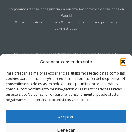
Preparamos Oposiciones Justicia en nuestra
Academia de oposiciones en
Madrid
Oposiciones Auxilio Judicial
-
Oposiciones Tramitación procesal y
administrativa
Preparamos Oposiciones Administración en nuestra
Academia de
oposiciones en Madrid
Gestionar consentimiento
Oposiciones Auxiliar de Archivo y Bibliotecas Universidad de Alcalá de
Para ofrecer las mejores experiencias, utilizamos tecnologías como las
Henares
-
Oposiciones Agentes de Hacienda Pública
-
Oposiciones
cookies para almacenar y/o acceder a la información del dispositivo. El
Instituciones Penitenciarias
-
Oposiciones Tramitación procesal y
consentimiento de estas tecnologías nos permitirá procesar datos
administrativa
-
Oposiciones Auxiliar de Servicios
-
Oposiciones Cuerpo
como el comportamiento de navegación o las identificaciones únicas
General de la Administración del Estado – Acceso Libre
-
Oposiciones Cuerpo
en este sitio. No consentir o retirar el consentimiento, puede afectar
negativamente a ciertas características y funciones.
General Auxiliar de la Administración del Estado (Ingreso libre)
-
Oposiciones
Administrativo Comunidad de Madrid
-
Oposiciones Auxiliar Administrativo de
la Comunidad de Madrid
Aceptar
Denegar