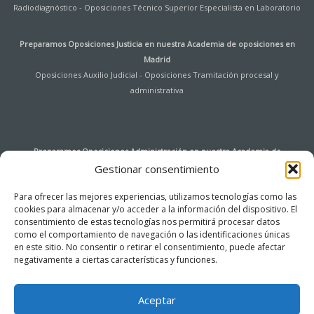
Radiodiagnóstico
-
Oposiciones Técnico Superior Especialista en Laboratorio
Preparamos Oposiciones Justicia en nuestra
Academia de oposiciones en
Madrid
Oposiciones Auxilio Judicial
-
Oposiciones Tramitación procesal y
administrativa
Preparamos Oposiciones Administración en nuestra
Academia de
oposiciones en Madrid
Gestionar consentimiento
Oposiciones Auxiliar de Archivo y Bibliotecas Universidad de Alcalá de
Para ofrecer las mejores experiencias, utilizamos tecnologías como las
Henares
-
Oposiciones Agentes de Hacienda Pública
-
Oposiciones
cookies para almacenar y/o acceder a la información del dispositivo. El
Instituciones Penitenciarias
-
Oposiciones Tramitación procesal y
consentimiento de estas tecnologías nos permitirá procesar datos
administrativa
-
Oposiciones Auxiliar de Servicios
-
Oposiciones Cuerpo
como el comportamiento de navegación o las identificaciones únicas
General de la Administración del Estado – Acceso Libre
-
Oposiciones Cuerpo
en este sitio. No consentir o retirar el consentimiento, puede afectar
General Auxiliar de la Administración del Estado (Ingreso libre)
negativamente a ciertas características y funciones.
-
Oposiciones
Administrativo Comunidad de Madrid
-
Oposiciones Auxiliar Administrativo de
la Comunidad de Madrid
Aceptar