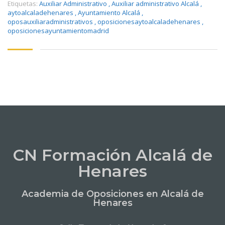
Etiquetas:
Auxiliar Administrativo
,
Auxiliar administrativo Alcalá
,
aytoalcaladehenares
,
Ayuntamiento Alcalá
,
oposauxiliaradministrativos
,
oposicionesaytoalcaladehenares
,
oposicionesayuntamientomadrid
CN Formación Alcalá de
Henares
Academia de Oposiciones en Alcalá de
Henares