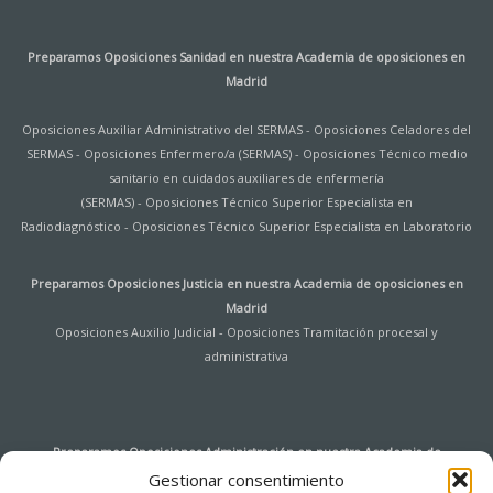
Preparamos Oposiciones Sanidad en nuestra
Academia de oposiciones en
Madrid
Oposiciones Auxiliar Administrativo del SERMAS
-
Oposiciones Celadores del
SERMAS
-
Oposiciones Enfermero/a (SERMAS)
-
Oposiciones Técnico medio
sanitario en cuidados auxiliares de enfermería
(SERMAS)
-
Oposiciones Técnico Superior Especialista en
Radiodiagnóstico
-
Oposiciones Técnico Superior Especialista en Laboratorio
Preparamos Oposiciones Justicia en nuestra
Academia de oposiciones en
Madrid
Oposiciones Auxilio Judicial
-
Oposiciones Tramitación procesal y
administrativa
Preparamos Oposiciones Administración en nuestra
Academia de
oposiciones en Madrid
Gestionar consentimiento