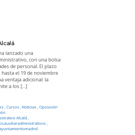
lcalá
ha lanzado una
ministrativo, con una bolsa
des de personal. El plazo
o hasta el 19 de noviembre
 ventaja adicional: la
te a los […]
es
,
Cursos
,
Noticias
,
Oposición
ión
istrativo Alcalá
,
osauxiliaradministrativos
,
ayuntamientomadrid