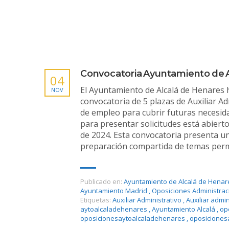
Convocatoria Ayuntamiento de A
04
El Ayuntamiento de Alcalá de Henares 
NOV
convocatoria de 5 plazas de Auxiliar Ad
de empleo para cubrir futuras necesida
para presentar solicitudes está abiert
de 2024. Esta convocatoria presenta una
preparación compartida de temas permi
Publicado en:
Ayuntamiento de Alcalá de Henar
Ayuntamiento Madrid
,
Oposiciones Administrac
Etiquetas:
Auxiliar Administrativo
,
Auxiliar admin
aytoalcaladehenares
,
Ayuntamiento Alcalá
,
op
oposicionesaytoalcaladehenares
,
oposiciones