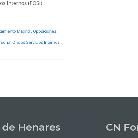
ios Internos (POSI)
tamiento Madrid
,
Oposiciones
,
rsonal Oficios Servicios Internos
,
 de Henares
CN Fo