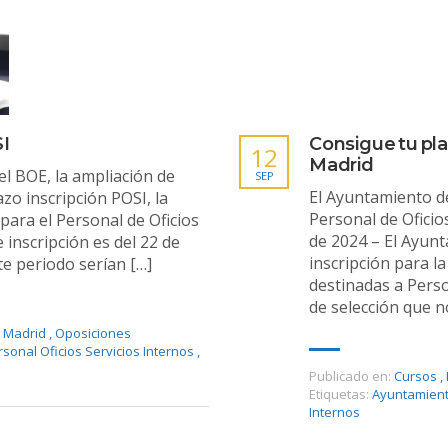
SI
Consigue tu pl
12
Madrid
el BOE, la ampliación de
SEP
El Ayuntamiento d
zo inscripción POSI, la
Personal de Oficio
ara el Personal de Oficios
de 2024 – El Ayunt
 inscripción es del 22 de
inscripción para l
e periodo serían […]
destinadas a Perso
de selección que n
 Madrid
,
Oposiciones
rsonal Oficios Servicios Internos
,
Publicado en:
Cursos
,
Etiquetas:
Ayuntamien
Internos