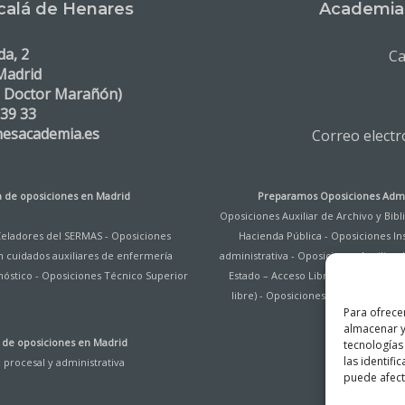
calá de Henares
Academia 
da, 2
Ca
Madrid
. Doctor Marañón)
 39 33
nesacademia.es
Correo elect
 de oposiciones en Madrid
Preparamos Oposiciones Admi
Oposiciones Auxiliar de Archivo y Bib
Celadores del SERMAS
-
Oposiciones
Hacienda Pública
-
Oposiciones Ins
n cuidados auxiliares de enfermería
administrativa
-
Oposiciones Auxiliar d
nóstico
-
Oposiciones Técnico Superior
Estado – Acceso Libre
-
Oposiciones 
libre)
-
Oposiciones Administrativo
Para ofrece
almacenar y
de oposiciones en Madrid
tecnologías
las identifi
procesal y administrativa
puede afecta