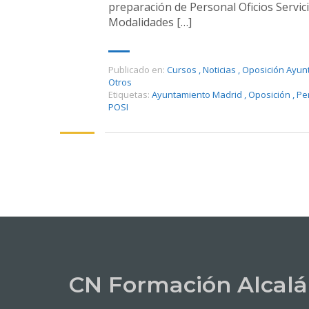
preparación de Personal Oficios Servic
Modalidades […]
Publicado en:
Cursos
,
Noticias
,
Oposición Ayun
Otros
Etiquetas:
Ayuntamiento Madrid
,
Oposición
,
Pe
POSI
CN Formación Alcalá