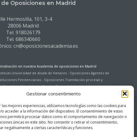
de Oposiciones en Madrid
lle Hermosilla, 101, 3-4
28006 Madrid
Tel. 918026179
Tel. 686340660
rónico: cn@oposicionesacademia.es
nistración en nuestra
Academia de oposiciones en Madrid
liotecas Universidad de Alcalá de Henares
-
Oposiciones Agentes de
tituciones Penitenciarias
-
Oposiciones Tramitación procesal y
e Servicios
-
Oposiciones Cuerpo General de la Administración del
Gestionar consentimiento
Cuerpo General Auxiliar de la Administración del Estado (Ingreso
 Comunidad de Madrid
-
Oposiciones Auxiliar Administrativo de la
r las mejores experiencias, utilizamos tecnologías como las cookies para
Comunidad de Madrid
/o acceder a la información del dispositivo. El consentimiento de estas
 nos permitirá procesar datos como el comportamiento de navegación o
caciones únicas en este sitio. No consentir o retirar el consentimiento,
r negativamente a ciertas características y funciones.