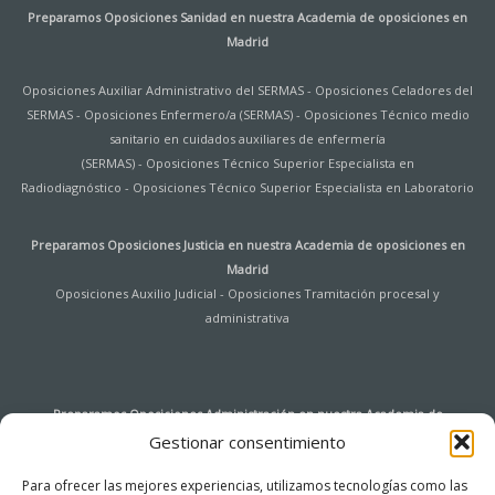
Preparamos Oposiciones Sanidad en nuestra
Academia de oposiciones en
Madrid
Oposiciones Auxiliar Administrativo del SERMAS
-
Oposiciones Celadores del
SERMAS
-
Oposiciones Enfermero/a (SERMAS)
-
Oposiciones Técnico medio
sanitario en cuidados auxiliares de enfermería
(SERMAS)
-
Oposiciones Técnico Superior Especialista en
Radiodiagnóstico
-
Oposiciones Técnico Superior Especialista en Laboratorio
Preparamos Oposiciones Justicia en nuestra
Academia de oposiciones en
Madrid
Oposiciones Auxilio Judicial
-
Oposiciones Tramitación procesal y
administrativa
Preparamos Oposiciones Administración en nuestra
Academia de
oposiciones en Madrid
Gestionar consentimiento
Oposiciones Auxiliar de Archivo y Bibliotecas Universidad de Alcalá de
Para ofrecer las mejores experiencias, utilizamos tecnologías como las
Henares
-
Oposiciones Agentes de Hacienda Pública
-
Oposiciones